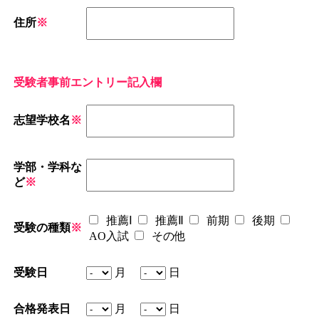
住所
※
受験者事前エントリー記入欄
志望学校名
※
学部・学科な
ど
※
推薦Ⅰ
推薦Ⅱ
前期
後期
受験の種類
※
AO入試
その他
受験日
月
日
合格発表日
月
日