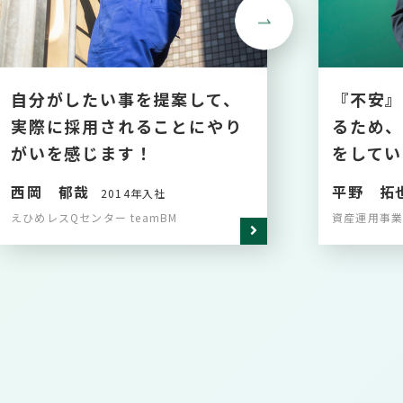
自分がしたい事を提案して、
『不安
実際に採用されることにやり
るため、
がいを感じます！
をしてい
西岡 郁哉
平野 拓
2014年入社
えひめレスQセンター teamBM
資産運用事