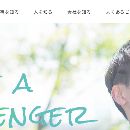
事を知る
人を知る
会社を知る
よくあるご
メント課
トーリー
プロパティマネジメント課
数字で見る
募集要項
売買課
オフィスツアー
キャリア採用
取り組み
日本エイジェント
国際事業部