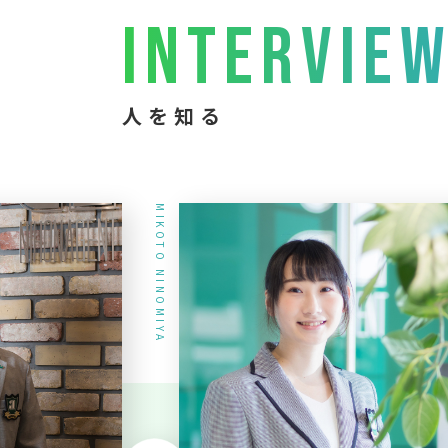
INTERVIE
人を知る
MIKOTO NINOMIYA