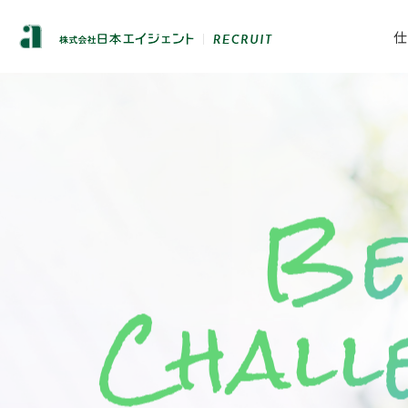
仕
リーシング課
スタッフインタビュー
企業理念・会社概要
キャリアビジョン・
アセットマネジ
プロジェクトス
ヒストリー
福利厚生、
人財育成
働き方改革への
FC事業本部
経営企画部
代表メッセージ