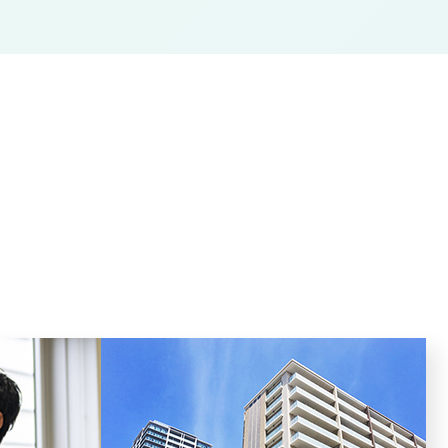
案など
収益不動産や分譲マンションを
を目的
主に、不動産全般の売買の斡