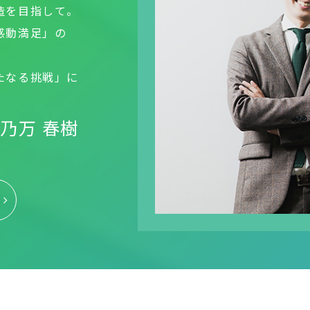
造を目指して。
感動満足」の
たなる挑戦」に
乃万 春樹