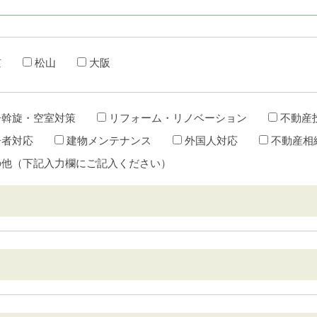
京
松山
大阪
居斡旋・空室対策
リフォーム・リノベーション
不動産
居者対応
建物メンテナンス
外国人対応
不動産相
の他（下記入力欄にご記入ください）