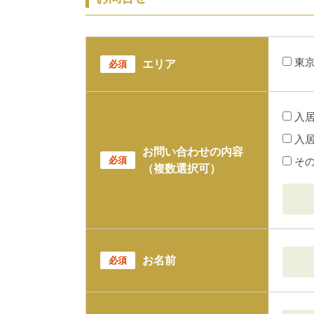
東
エリア
必須
入
入
お問い合わせの内容
必須
そ
（複数選択可）
お名前
必須