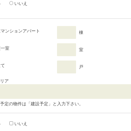
い
いいえ
棟マンションアパート
棟
譲一室
室
建て
戸
リア
予定の物件は「建設予定」と入力下さい。
い
いいえ