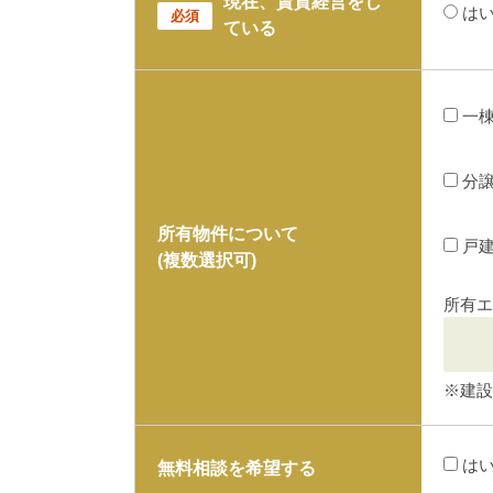
現在、賃貸経営をし
は
必須
ている
一
分
所有物件について
戸
(複数選択可)
所有エ
※建設
は
無料相談を希望する