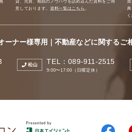
無
貸、売買、相続のノウハウを詰め込んだ資料をご用
加
意しております。
資料一覧はこちら
。
典
く
オーナー様専用
｜
不動産などに関するご
3
TEL：089-911-2515
松山
9:00〜17:00（日曜定休）