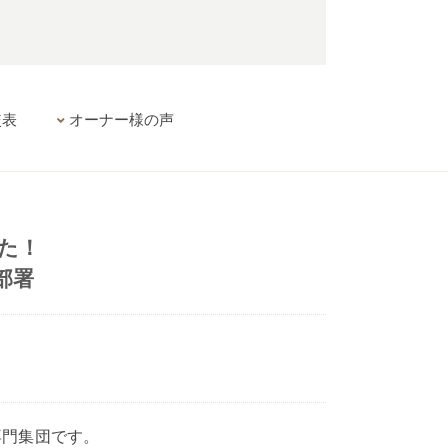
較表
オーナー様の声
た！
部署
専門集団です。