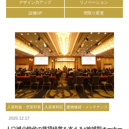
デザイン力アップ
リノベーション
設備UP
間取り変更
入居斡旋・空室対策
入居者対応
建物修繕・メンテナンス
2025.12.17