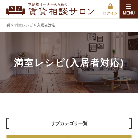
MENU
ログイン
>
満室レシピ
>
入居者対応
満室レシピ(入居者対応)
サブカテゴリ一覧