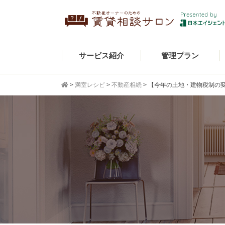
サービス紹介
管理プラン
>
満室レシピ
>
不動産相続
>
【今年の土地・建物税制の