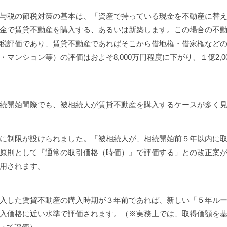
与税の節税対策の基本は、「資産で持っている現金を不動産に替え
金で賃貸不動産を購入する、あるいは新築します。この場合の不
税評価であり、賃貸不動産であればそこから借地権・借家権など
マンション等）の評価はおよそ8,000万円程度に下がり、１億2,
続開始間際でも、被相続人が賃貸不動産を購入するケースが多く
に制限が設けられました。「被相続人が、相続開始前５年以内に取
原則として『通常の取引価格（時価）』で評価する」との改正案
用されます。
入した賃貸不動産の購入時期が３年前であれば、新しい「５年ル
入価格に近い水準で評価されます。（※実務上では、取得価額を