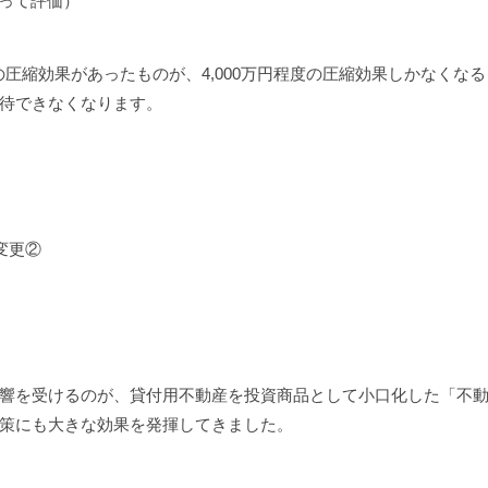
よって評価）
度の圧縮効果があったものが、4,000万円程度の圧縮効果しかなく
待できなくなります。
の変更②
響を受けるのが、貸付用不動産を投資商品として小口化した「不
策にも大きな効果を発揮してきました。