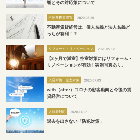
響とその対応策について
不動産投資売買
2020.03.20
不動産賃貸経営は、個人名義と法人名義ど
っちが有利！？
リフォーム・リノベーション
2020.05.12
【2ヶ月で満室】空室対策にはリフォーム・
リノベーションが有効！実例写真あり。
入居斡旋・空室対策
2020.07.03
with（after）コロナの顧客動向と今後の賃
貸経営について
入居者対応
2020.11.17
退去を出さない「防犯対策」