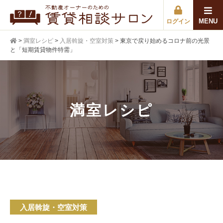
MENU
ログイン
>
満室レシピ
>
入居斡旋・空室対策
>
東京で戻り始めるコロナ前の光景
と「短期賃貸物件特需」
満室レシピ
入居斡旋・空室対策