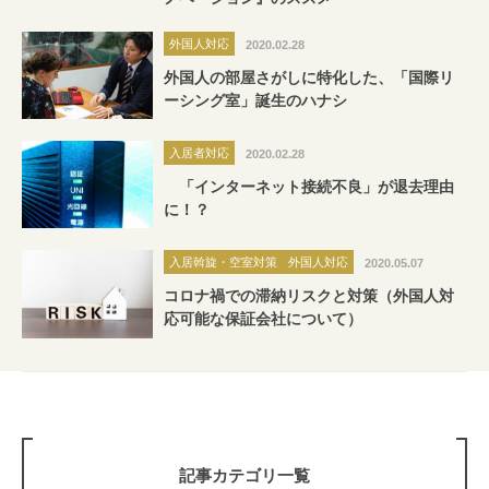
外国人対応
2020.02.28
外国人の部屋さがしに特化した、「国際リ
ーシング室」誕生のハナシ
入居者対応
2020.02.28
「インターネット接続不良」が退去理由
に！？
入居斡旋・空室対策
外国人対応
2020.05.07
コロナ禍での滞納リスクと対策（外国人対
応可能な保証会社について）
記事カテゴリ一覧